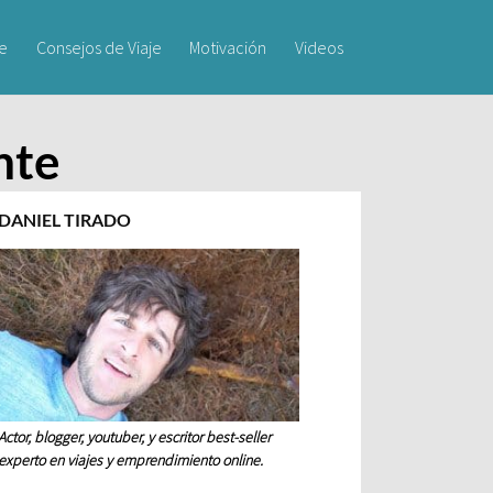
je
Consejos de Viaje
Motivación
Videos
nte
DANIEL TIRADO
Actor, blogger, youtuber, y escritor best-seller
experto en viajes y emprendimiento online.