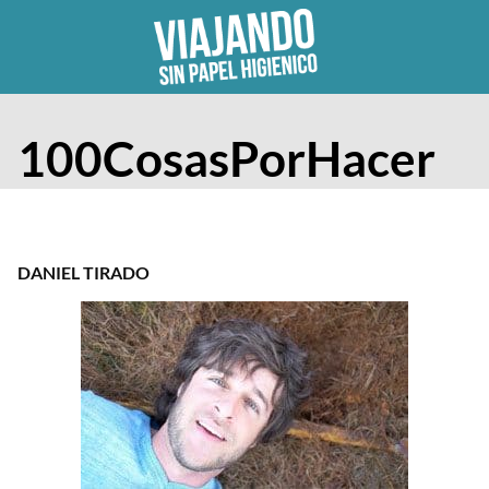
Skip
to
content
100CosasPorHacer
DANIEL TIRADO