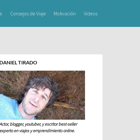
je
Consejos de Viaje
Motivación
Videos
DANIEL TIRADO
Actor, blogger, youtuber, y escritor best-seller
experto en viajes y emprendimiento online.