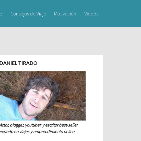
je
Consejos de Viaje
Motivación
Videos
DANIEL TIRADO
Actor, blogger, youtuber, y escritor best-seller
experto en viajes y emprendimiento online.