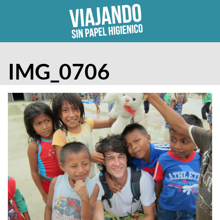
Skip
to
content
IMG_0706