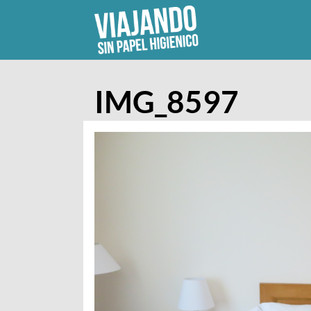
Skip
to
content
IMG_8597