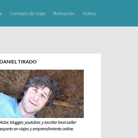
je
Consejos de Viaje
Motivación
Videos
DANIEL TIRADO
Actor, blogger, youtuber, y escritor best-seller
experto en viajes y emprendimiento online.