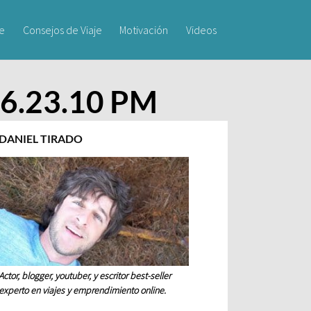
je
Consejos de Viaje
Motivación
Videos
) 6.23.10 PM
DANIEL TIRADO
Actor, blogger, youtuber, y escritor best-seller
experto en viajes y emprendimiento online.