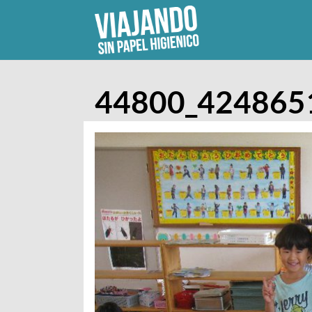
Skip
to
content
44800_424865