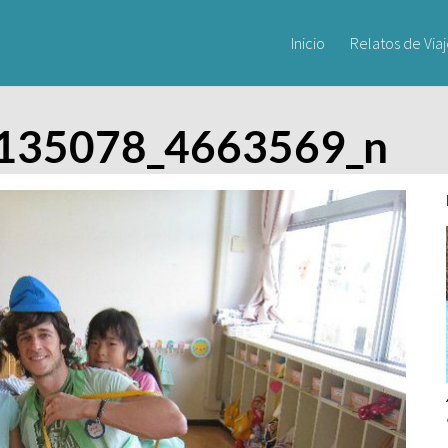
Inicio
Relatos de Via
135078_4663569_n