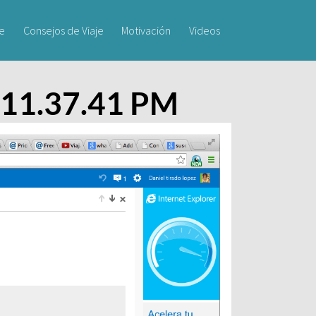
je
Consejos de Viaje
Motivación
Videos
) 11.37.41 PM