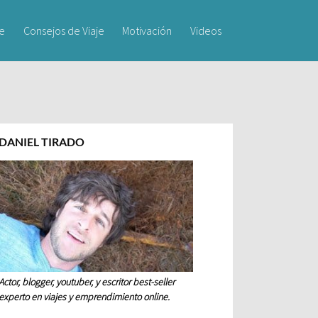
je
Consejos de Viaje
Motivación
Videos
DANIEL TIRADO
Actor, blogger, youtuber, y escritor best-seller
experto en viajes y emprendimiento online.