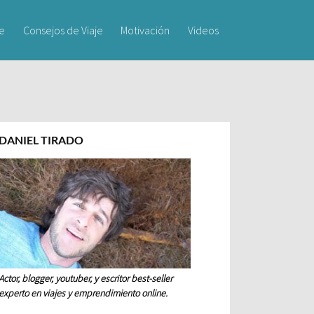
je
Consejos de Viaje
Motivación
Videos
DANIEL TIRADO
Actor, blogger, youtuber, y escritor best-seller
experto en viajes y emprendimiento online.