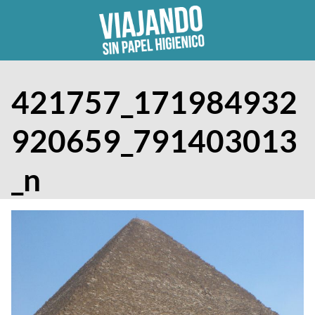
Skip
to
content
421757_171984932
920659_791403013
_n