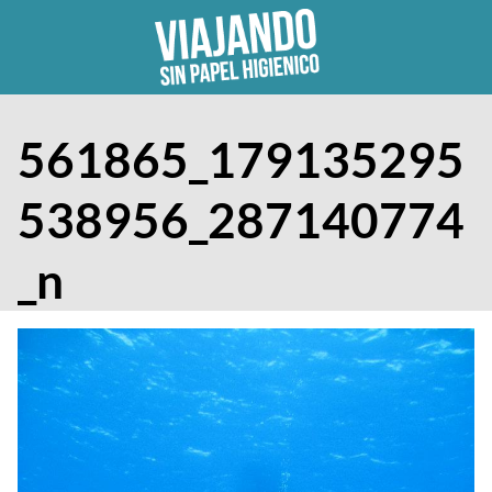
Skip
to
content
561865_179135295
538956_287140774
_n