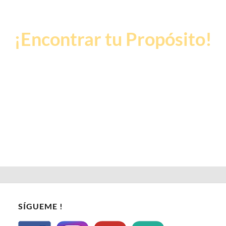
Dejame Ayudarte a
¡Encontrar tu Propósito!
Pon tu nombre y correo principal, que ademas del taller, te
estaré enviando mis mejores consejos y ejercicios
durante esta semana, para que tu también lo descubras… Y
puedas luego vivir de ello.
SÍGUEME !