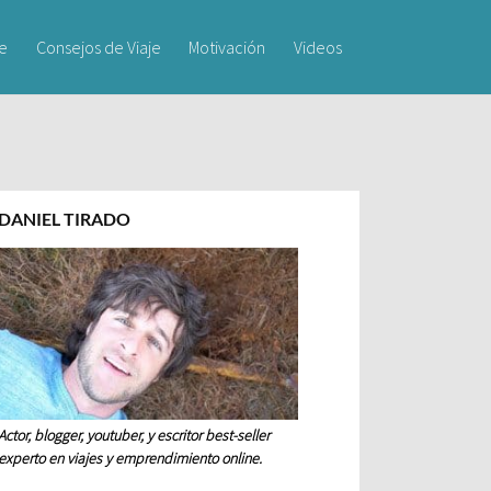
je
Consejos de Viaje
Motivación
Videos
DANIEL TIRADO
Actor, blogger, youtuber, y escritor best-seller
experto en viajes y emprendimiento online.