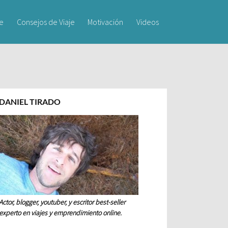
je
Consejos de Viaje
Motivación
Videos
DANIEL TIRADO
Actor, blogger, youtuber, y escritor best-seller
experto en viajes y emprendimiento online.