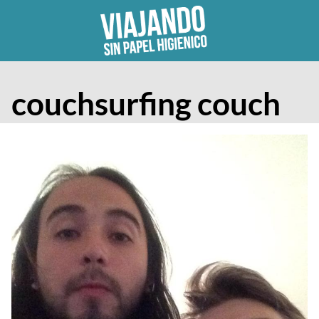
Skip
to
content
couchsurfing couch