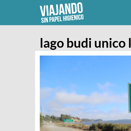
Skip
to
content
lago budi unico