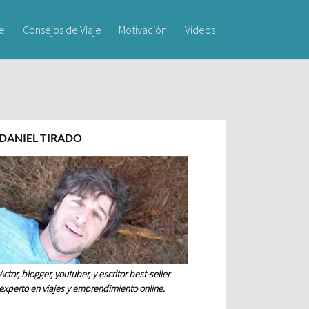
je
Consejos de Viaje
Motivación
Videos
DANIEL TIRADO
Actor, blogger, youtuber, y escritor best-seller
experto en viajes y emprendimiento online.