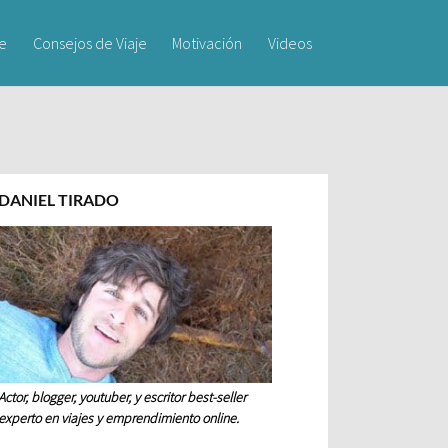
je
Consejos de Viaje
Motivación
Videos
DANIEL TIRADO
Actor, blogger, youtuber, y escritor best-seller
experto en viajes y emprendimiento online.