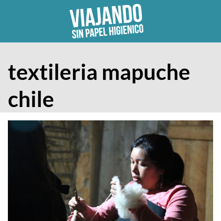
Skip
to
content
textileria mapuche
chile