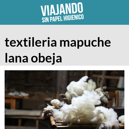
Skip
to
content
textileria mapuche
lana obeja