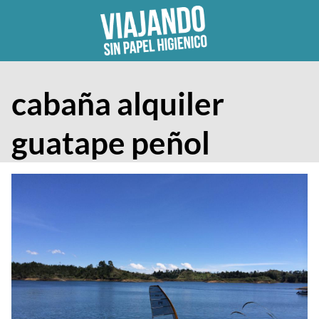
Skip
to
content
cabaña alquiler
guatape peñol