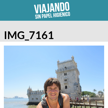
Skip
to
content
IMG_7161