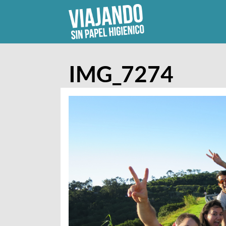
Skip
to
content
IMG_7274