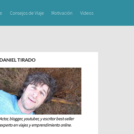
je
Consejos de Viaje
Motivación
Videos
DANIEL TIRADO
Actor, blogger, youtuber, y escritor best-seller
experto en viajes y emprendimiento online.