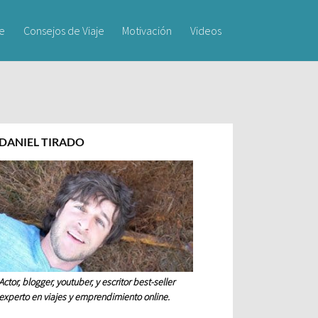
je
Consejos de Viaje
Motivación
Videos
DANIEL TIRADO
Actor, blogger, youtuber, y escritor best-seller
experto en viajes y emprendimiento online.