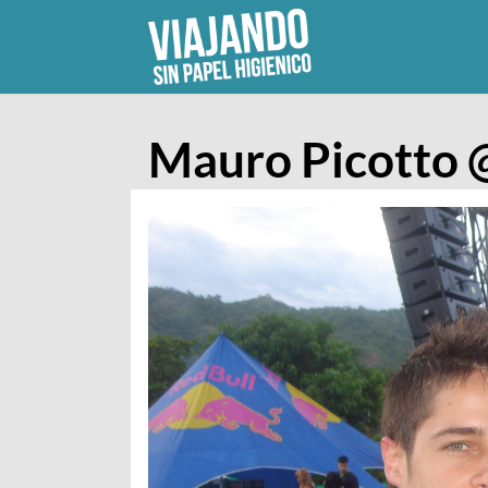
Skip
to
content
Mauro Picotto 