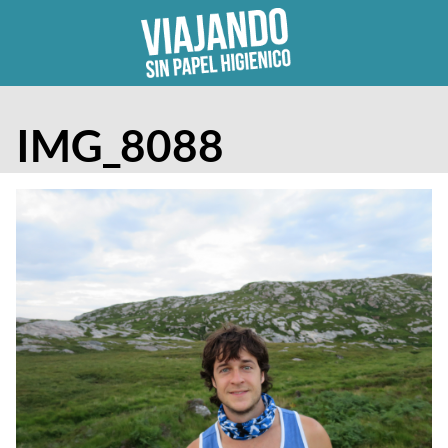
Skip
to
content
IMG_8088