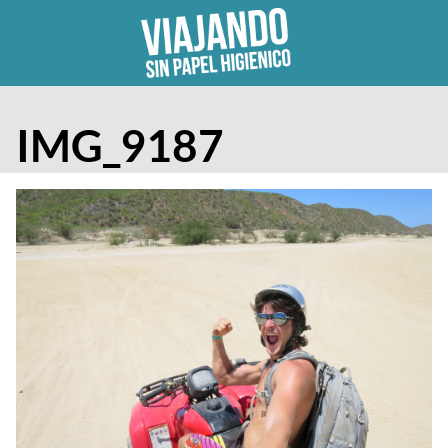
Skip
to
content
IMG_9187