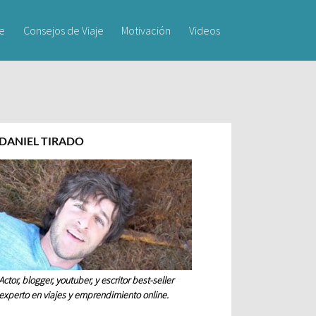
je
Consejos de Viaje
Motivación
Videos
DANIEL TIRADO
Actor, blogger, youtuber, y escritor best-seller
experto en viajes y emprendimiento online.