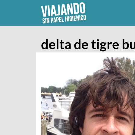
Skip
to
content
delta de tigre b