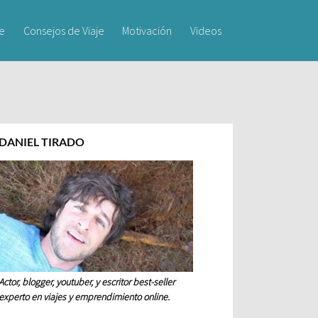
je
Consejos de Viaje
Motivación
Videos
DANIEL TIRADO
Actor, blogger, youtuber, y escritor best-seller
experto en viajes y emprendimiento online.