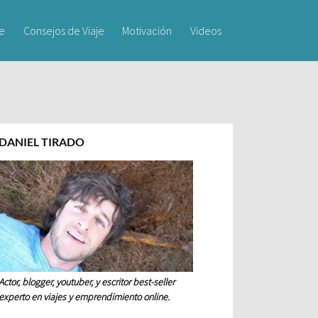
je
Consejos de Viaje
Motivación
Videos
DANIEL TIRADO
Actor, blogger, youtuber, y escritor best-seller
experto en viajes y emprendimiento online.