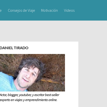
je
Consejos de Viaje
Motivación
Videos
DANIEL TIRADO
Actor, blogger, youtuber, y escritor best-seller
experto en viajes y emprendimiento online.