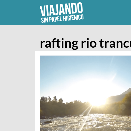
Skip
to
content
rafting rio tran