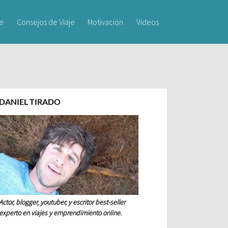
je
Consejos de Viaje
Motivación
Videos
DANIEL TIRADO
Actor, blogger, youtuber, y escritor best-seller
experto en viajes y emprendimiento online.