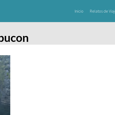
Inicio
Relatos de Via
 pucon