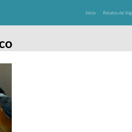
Inicio
Relatos de Via
oco