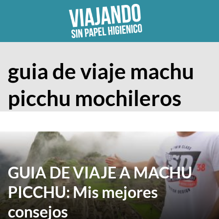
Skip
to
content
guia de viaje machu
picchu mochileros
GUIA DE VIAJE A MACHU
PICCHU: Mis mejores
consejos