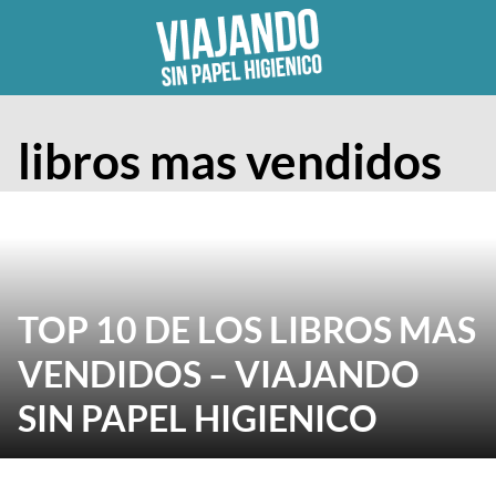
Skip
to
content
libros mas vendidos
TOP 10 DE LOS LIBROS MAS
VENDIDOS – VIAJANDO
SIN PAPEL HIGIENICO