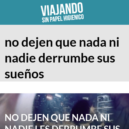
Skip
to
content
no dejen que nada ni
nadie derrumbe sus
sueños
NO DEJEN QUE NADA NI
NADIE LES DERRUMBE SUS