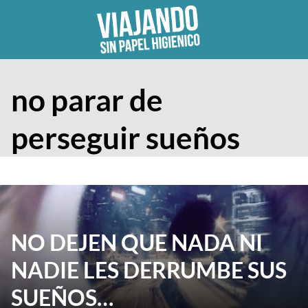
Skip
to
content
no parar de
perseguir sueños
NO DEJEN QUE NADA NI
NADIE LES DERRUMBE SUS
SUEÑOS…