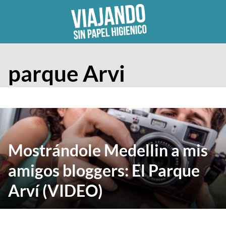
Skip
to
content
parque Arvi
Mostrándole Medellin a mis
amigos bloggers: El Parque
Arví (VIDEO)