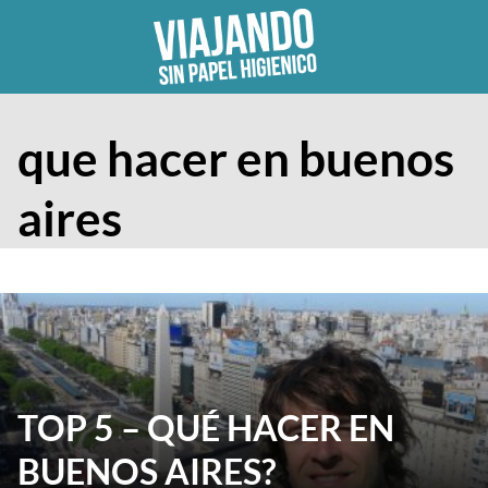
Skip
to
content
que hacer en buenos
aires
TOP 5 – QUÉ HACER EN
BUENOS AIRES?