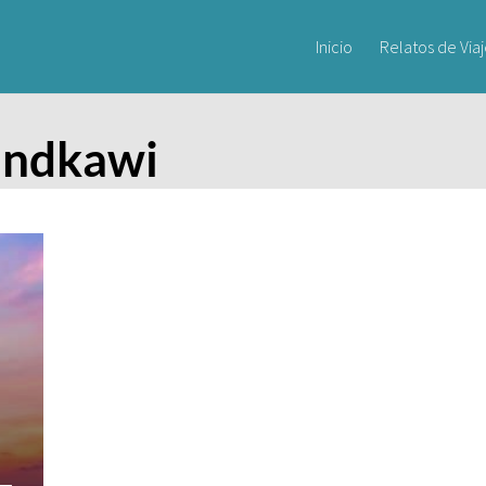
Inicio
Relatos de Via
andkawi