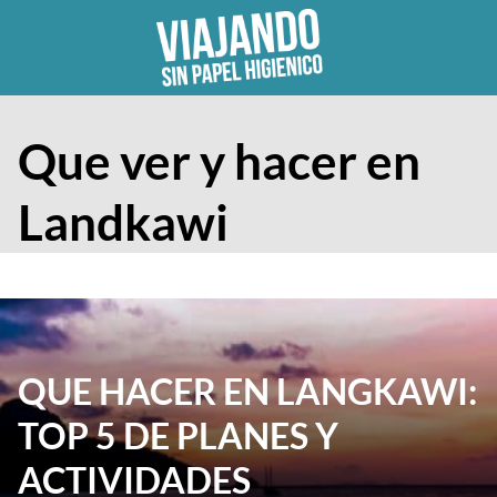
Skip
to
content
Que ver y hacer en
Landkawi
QUE HACER EN LANGKAWI:
TOP 5 DE PLANES Y
ACTIVIDADES