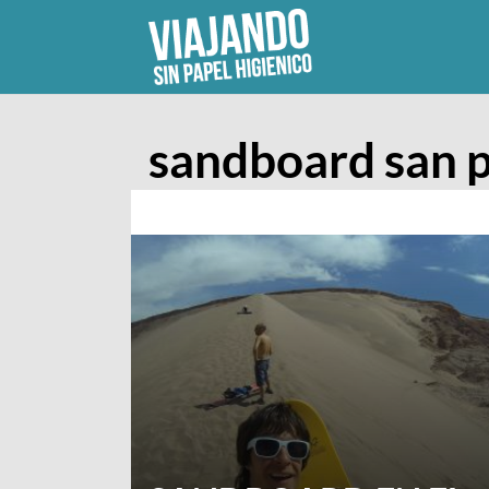
Skip
to
content
sandboard san 