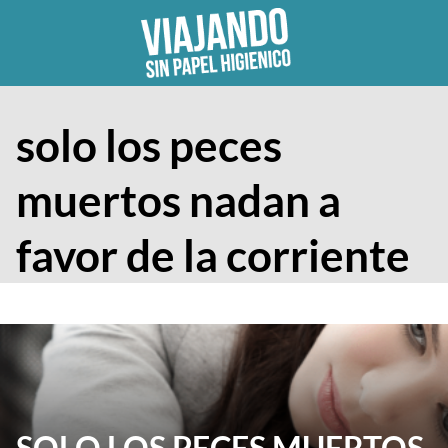
Skip
to
content
solo los peces
muertos nadan a
favor de la corriente
SOLO LOS PECES MUERTOS