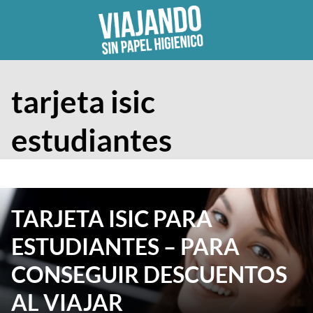
Skip
to
content
tarjeta isic
estudiantes
TARJETA ISIC PARA
ESTUDIANTES – PARA
CONSEGUIR DESCUENTOS
AL VIAJAR