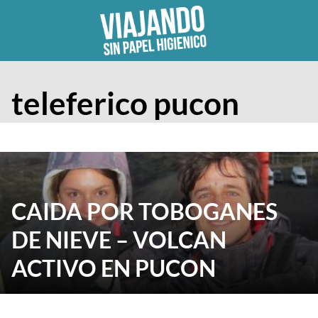
Skip
to
content
teleferico pucon
CAIDA POR TOBOGANES
DE NIEVE – VOLCAN
ACTIVO EN PUCON