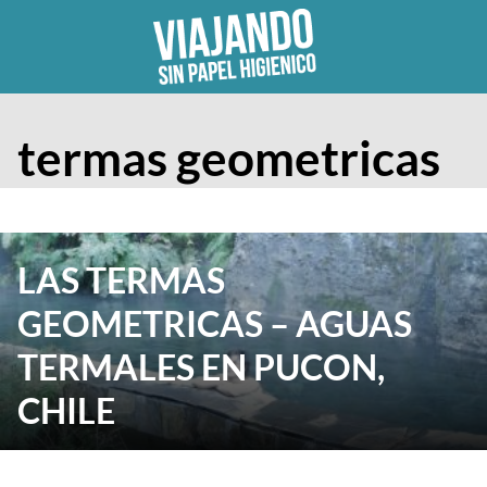
Skip
to
content
termas geometricas
LAS TERMAS
GEOMETRICAS – AGUAS
TERMALES EN PUCON,
CHILE