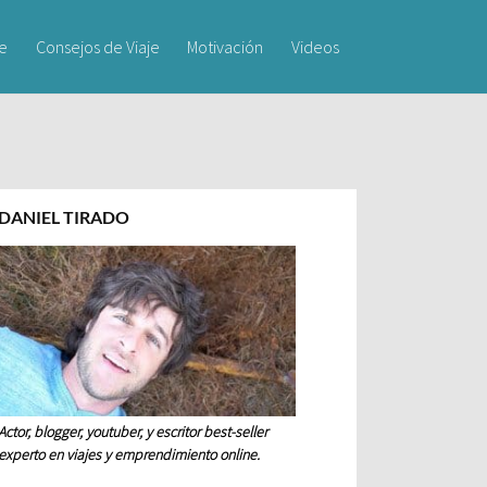
je
Consejos de Viaje
Motivación
Videos
DANIEL TIRADO
Actor, blogger, youtuber, y escritor best-seller
experto en viajes y emprendimiento online.