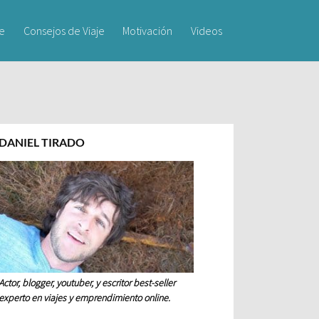
je
Consejos de Viaje
Motivación
Videos
DANIEL TIRADO
Actor, blogger, youtuber, y escritor best-seller
experto en viajes y emprendimiento online.