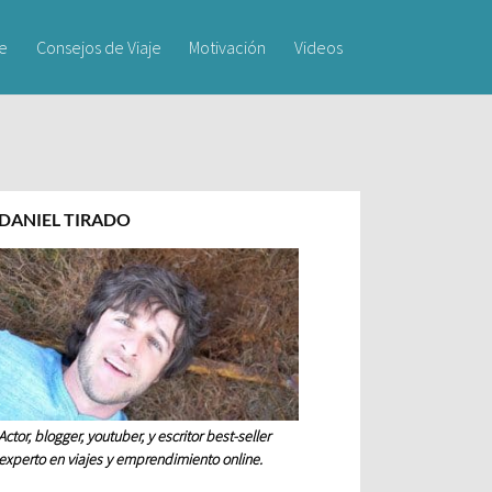
je
Consejos de Viaje
Motivación
Videos
DANIEL TIRADO
Actor, blogger, youtuber, y escritor best-seller
experto en viajes y emprendimiento online.